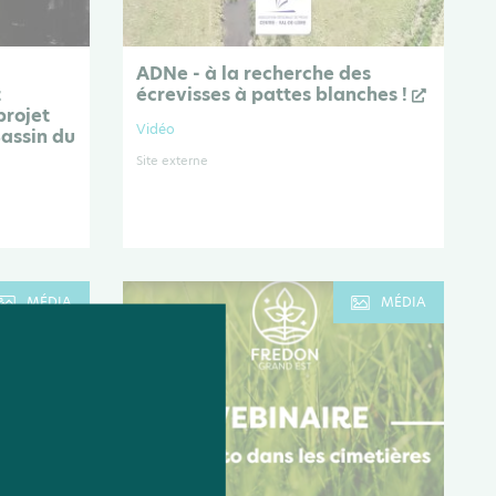
ADNe - à la recherche des
t
écrevisses à pattes blanches !
projet
Vidéo
assin du
Site externe
MÉDIA
MÉDIA