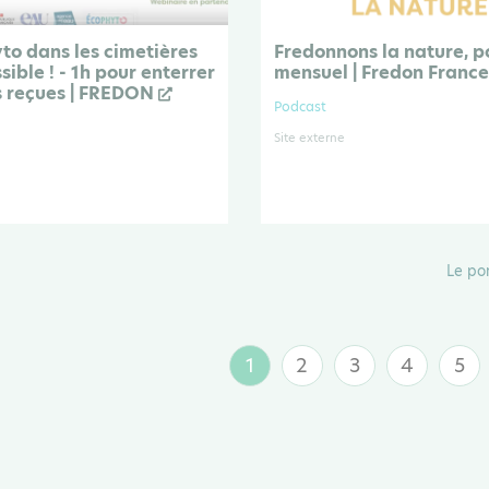
to dans les cimetières
Fredonnons la nature, 
sible ! - 1h pour enterrer
mensuel | Fredon Franc
s reçues | FREDON
Podcast
Site externe
Le po
1
2
3
4
5
Page
Page
Page
Page
Pa
courante