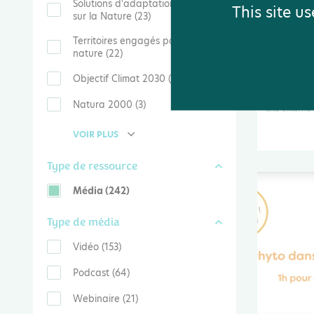
Solutions d'adaptation fondées
This site u
sur la Nature (23)
Un havre
Territoires engagés pour la
espèces 
nature (22)
naturell
Objectif Climat 2030 (11)
Vidéo
Natura 2000 (3)
Site externe
VOIR PLUS
Type de ressource
Média (242)
Type de média
Vidéo (153)
Podcast (64)
Webinaire (21)