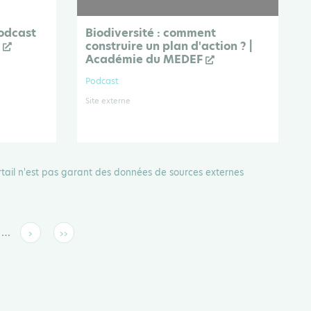
podcast
Biodiversité : comment
e
construire un plan d'action ? |
Académie du MEDEF
Podcast
Site externe
rtail n'est pas garant des données de sources externes
…
›
››
ge
Page
Dernière
suivante
page