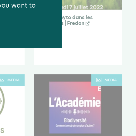
 you want to
les
Le zéro phyto dans les
 France
cimetières | Fredon
Webinaire
Site externe
MÉDIA
MÉDIA