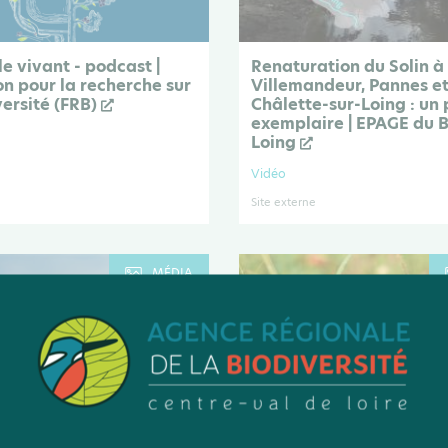
le vivant - podcast |
Renaturation du Solin à
n pour la recherche sur
Villemandeur, Pannes e
versité (FRB)
Châlette-sur-Loing : un 
exemplaire | EPAGE du B
Loing
Vidéo
Site externe
MÉDIA