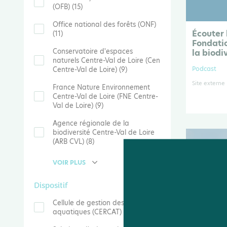
(OFB) (15)
Office national des forêts (ONF)
Écouter 
(11)
Fondatio
Conservatoire d'espaces
la biodi
naturels Centre-Val de Loire (Cen
Podcast
Centre-Val de Loire) (9)
Site externe
France Nature Environnement
Centre-Val de Loire (FNE Centre-
Val de Loire) (9)
Agence régionale de la
biodiversité Centre-Val de Loire
(ARB CVL) (8)
VOIR PLUS
Dispositif
Cellule de gestion des milieux
aquatiques (CERCAT) (49)