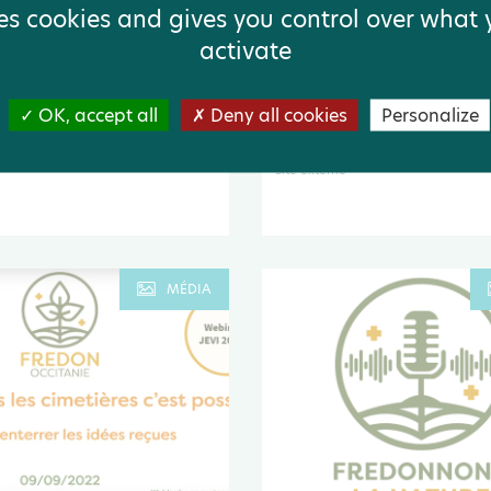
ses cookies and gives you control over what
activate
 de paix pour les
Vente de produits bios : 
locales : la Réserve
raisons d'un désamour |
e de Chérine
Inter
OK, accept all
Deny all cookies
Personalize
Podcast
Site externe
MÉDIA