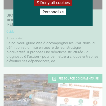
Deny all cookies
Personalize
BIODIVERSITÉ ET COSMÉTIQUE : Un guide
pratique pour les PME et acteurs du secteur
|FEBEA
Guide
Sur ce portail
Ce nouveau guide vise à accompagner les PME dans la
définition et la mise en œuvre de leur stratégie
biodiversité. Il propose une démarche structurée - du
diagnostic à l’action - pour permettre à chaque entreprise
d’évaluer ses dépendances, de...
RESSOURCE DOCUMENTAIRE