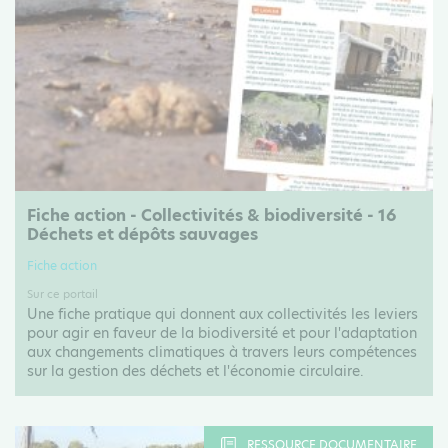
Fiche action - Collectivités & biodiversité - 16
Déchets et dépôts sauvages
Fiche action
Sur ce portail
Une fiche pratique qui donnent aux collectivités les leviers
pour agir en faveur de la biodiversité et pour l'adaptation
aux changements climatiques à travers leurs compétences
sur la gestion des déchets et l'économie circulaire.
RESSOURCE DOCUMENTAIRE