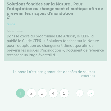
Solutions fondées sur la Nature : Pour
l’adaptation au changement climatique afin de
prévenir les risques d’inondation
Guide
Site externe
Dans le cadre du programme Life Artisan, le CEPRI a
publié le Guide CEPRI « Solutions fondées sur la Nature
pour l’adaptation au changement climatique afin de
prévenir les risques d’inondation », document de référence
recensant un large éventail d...
Le portail n'est pas garant des données de sources
externes
1
2
3
4
5
…
›
››
Page
Page
Page
Page
Page
Page
Dernière
suivante
page
courante