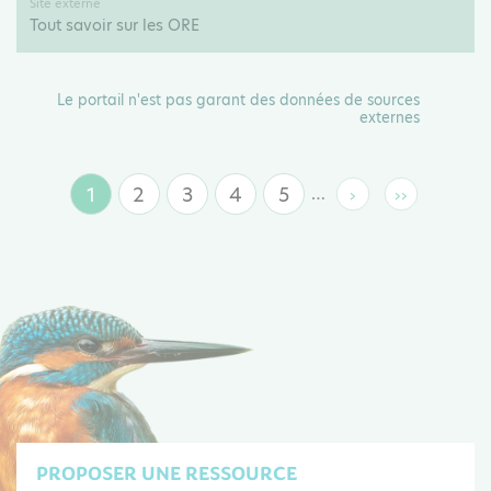
Site externe
Tout savoir sur les ORE
Le portail n'est pas garant des données de sources
externes
1
2
3
4
5
…
›
››
Page
Page
Page
Page
Page
Page
Dernière
suivante
page
courante
PROPOSER UNE RESSOURCE