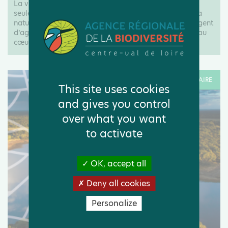
La vision stratégique à 20 ans de l'UICN identifie Une
seule santé comme un des secteurs clés en faveur de la
nature et des personnes qu'il faut transformer. Il est urgent
d’agir avec une vision systémique, replaçant l’humain au
cœur du vivant, à...
RESSOURCE DOCUMENTAIRE
This site uses cookies
and gives you control
over what you want
to activate
OK, accept all
Deny all cookies
Personalize