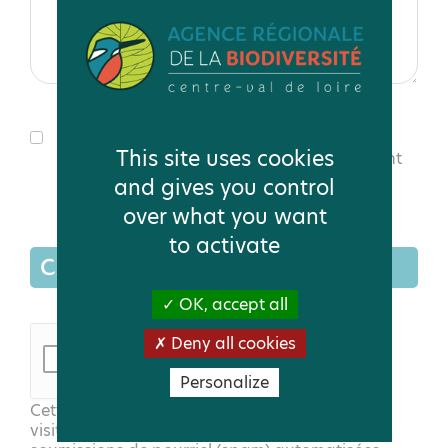
J’autorise l'ARB à collecter les informations
This site uses cookies
saisies dans ce formulaire pour le traitement
de ma demande.
Voir la politique de
and gives you control
protection des données
over what you want
to activate
CAPTCHA
OK, accept all
Deny all cookies
Personalize
Cette question sert à vérifier si vous êtes un
visiteur humain ou non afin d'éviter les