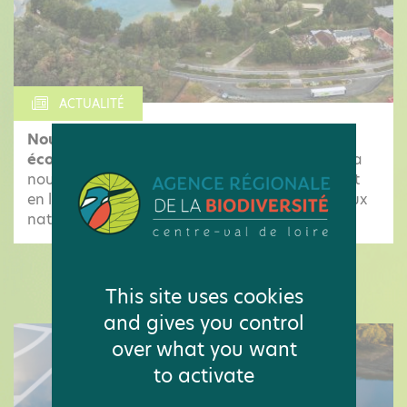
ACTUALITÉ
Nouvelle infographie : biodiversité et
économie en Centre-Val de Loire
Découvrez la
nouvelle infographie de l'Observatoire mettant
en lumière les pressions qui menacent les milieux
naturels et les espèces locales, ainsi...
LES ACTUALITÉS DE L'OBSERVATOIRE
This site uses cookies
and gives you control
over what you want
to activate