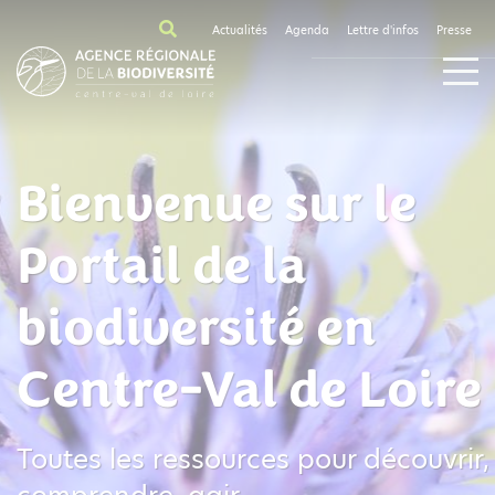
Actualités
Agenda
Lettre d'infos
Presse
Bienvenue sur le
Portail de la
biodiversité en
Centre-Val de Loire
Toutes les ressources pour découvrir,