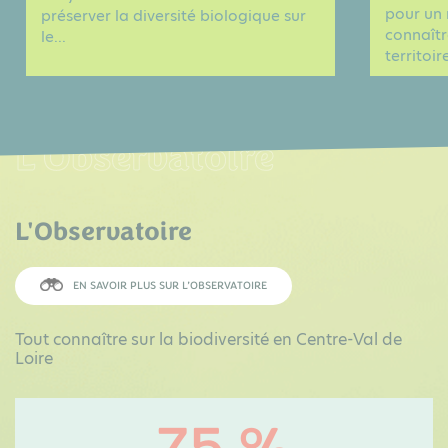
pour un 
préserver la diversité biologique sur
connaîtr
le...
territoire
L'Observatoire
L'Observatoire
EN SAVOIR PLUS SUR L’OBSERVATOIRE
Tout connaître sur la biodiversité en Centre-Val de
Loire