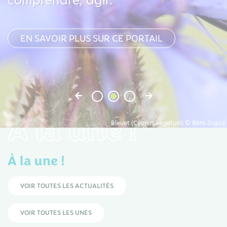
comprendre, agir.
EN SAVOIR PLUS SUR CE PORTAIL
À la une !
Bleuet (Cyanus segetum) © Rémi Dupré
À la une !
VOIR TOUTES LES ACTUALITÉS
VOIR TOUTES LES UNES