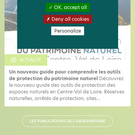
OK, accept all
Deny all cookies
Personalize
ACTUALITÉ
Un nouveau guide pour comprendre les outils
de protection du patrimoine naturel
Découvrez
le nouveau guide des outils de protection des
espaces naturels en Centre-Val de Loire. Réserves
naturelles, arrêtés de protection, sites...
LES PUBLICATIONS DE L'OBSERVATOIRE