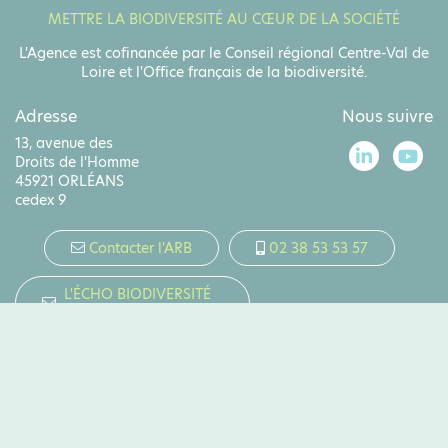
METTRE LA BIODIVERSITÉ AU CŒUR DE LA SOCIÉTÉ
L'Agence est cofinancée par le Conseil régional Centre-Val de
Loire et l'Office français de la biodiversité.
Adresse
Nous suivre
13, avenue des
Droits de l'Homme
45921 ORLÉANS
cedex 9
Contacter l'ARB
02 38 53 53 57
L'ÉCHO BIODIVERSITÉ
Lettre d'infos mensuelle
Contribution membres
En savoir plus sur ce portail
Marchés publics
Mentions légales
Politique de protection des données
Plan du site