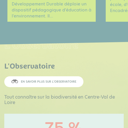
Développement Durable déploie un
école, d
dispositif pédagogique d'éducation à
Encadrés
l'environnement. Il...
L'Observatoire
L'Observatoire
EN SAVOIR PLUS SUR L’OBSERVATOIRE
Tout connaître sur la biodiversité en Centre-Val de
Loire