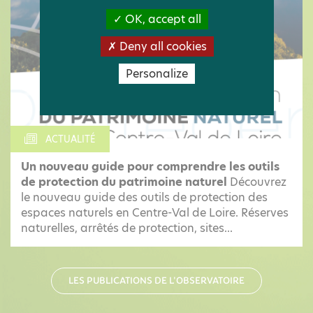
OK, accept all
Deny all cookies
Personalize
ACTUALITÉ
Un nouveau guide pour comprendre les outils
de protection du patrimoine naturel
Découvrez
le nouveau guide des outils de protection des
espaces naturels en Centre-Val de Loire. Réserves
naturelles, arrêtés de protection, sites...
LES PUBLICATIONS DE L'OBSERVATOIRE