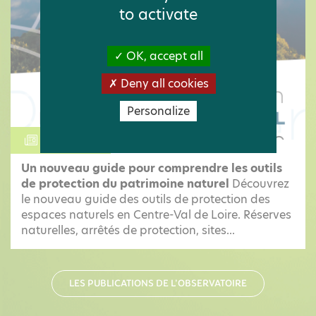
to activate
OK, accept all
Deny all cookies
Personalize
ACTUALITÉ
Un nouveau guide pour comprendre les outils
de protection du patrimoine naturel
Découvrez
le nouveau guide des outils de protection des
espaces naturels en Centre-Val de Loire. Réserves
naturelles, arrêtés de protection, sites...
LES PUBLICATIONS DE L'OBSERVATOIRE