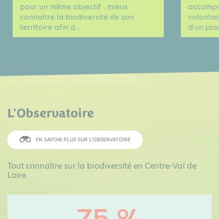
pour un même objectif : mieux
accompag
connaître la biodiversité de son
volontai
territoire afin d...
d'un plan
L'Observatoire
L'Observatoire
EN SAVOIR PLUS SUR L’OBSERVATOIRE
Tout connaître sur la biodiversité en Centre-Val de
Loire